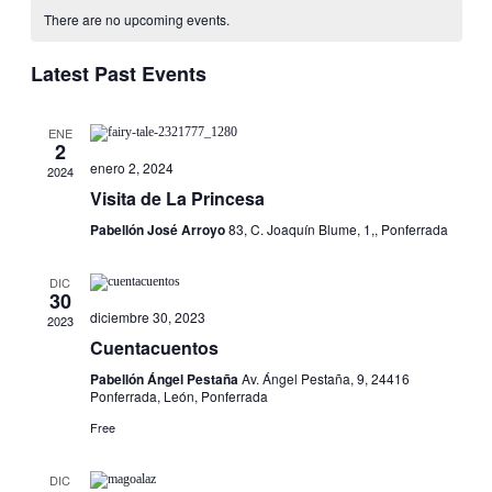
Nav
There are no upcoming events.
and
Latest Past Events
Views
Naviga
ENE
2
enero 2, 2024
2024
Visita de La Princesa
Pabellón José Arroyo
83, C. Joaquín Blume, 1,, Ponferrada
DIC
30
diciembre 30, 2023
2023
Cuentacuentos
Pabellón Ángel Pestaña
Av. Ángel Pestaña, 9, 24416
Ponferrada, León, Ponferrada
Free
DIC