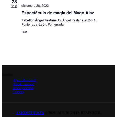
28
diciembre 28, 2023
2023
Espectáculo de magia del Mago Alaz
Pabellón Ángel Pestaña
Av. Ángel Pestaña, 9, 24416
Ponferrada, León, Ponferrada
Free
Resources
¿Qué es Naviland?
¿Dónde estamos?
Bonos y entradas
Contacto
AXIOMTHEMES
©
2026. ALL RIGHTS RESERVED.