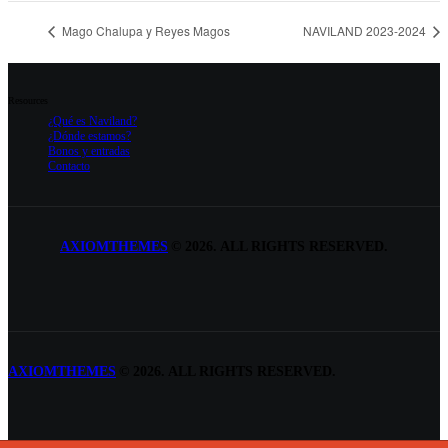
Mago Chalupa y Reyes Magos
NAVILAND 2023-2024
Resources
¿Qué es Naviland?
¿Dónde estamos?
Bonos y entradas
Contacto
AXIOMTHEMES
©
2026. ALL RIGHTS RESERVED.
AXIOMTHEMES
©
2026. ALL RIGHTS RESERVED.